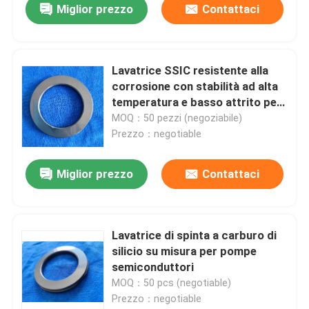
Miglior prezzo
Contattaci
Lavatrice SSIC resistente alla
corrosione con stabilità ad alta
temperatura e basso attrito per
applicazioni industriali
MOQ：50 pezzi (negoziabile)
Prezzo：negotiable
Miglior prezzo
Contattaci
Lavatrice di spinta a carburo di
silicio su misura per pompe
semiconduttori
MOQ：50 pcs (negotiable)
Prezzo：negotiable