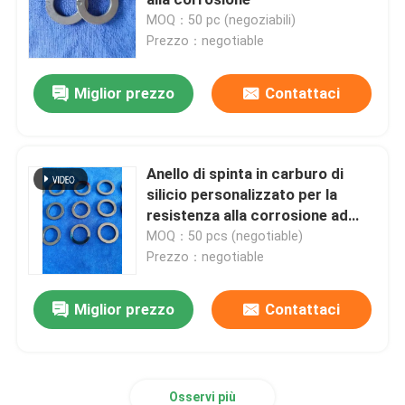
MOQ：50 pc (negoziabili)
Prezzo：negotiable
Cuscinetti ceramici ibridi
Miglior prezzo
Contattaci
Cuscinetto del carburo di silicio
Cuscinetto scorrevole ceramico
Anello di spinta in carburo di
silicio personalizzato per la
resistenza alla corrosione ad
Cuscinetti a rulli ceramici
alte temperature
MOQ：50 pcs (negotiable)
Prezzo：negotiable
Cuscinetto spinto ceramico
Miglior prezzo
Contattaci
Ceramica strutturale avanzata
Palla del nitruro di silicio
Osservi più