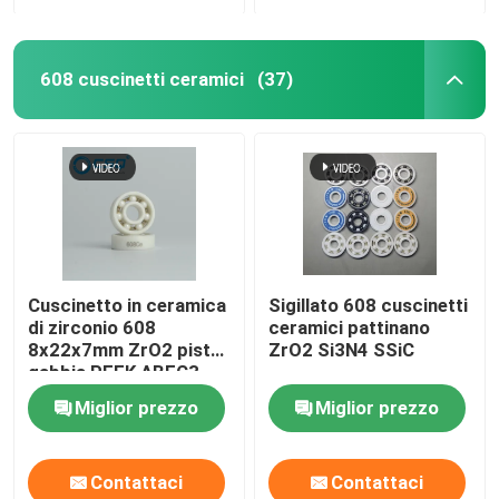
608 cuscinetti ceramici
(37)
Cuscinetto in ceramica
Sigillato 608 cuscinetti
di zirconio 608
ceramici pattinano
8x22x7mm ZrO2 piste
ZrO2 Si3N4 SSiC
gabbia PEEK ABEC3
Miglior prezzo
Miglior prezzo
Contattaci
Contattaci