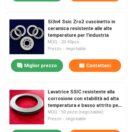
Si3n4 Ssic Zro2 cuscinetto in
ceramica resistente alle alte
temperature per l'industria
MOQ：20-50pcs
Prezzo：negotiable
Miglior prezzo
Contattaci
Lavatrice SSIC resistente alla
corrosione con stabilità ad alta
temperatura e basso attrito per
applicazioni industriali
MOQ：50 pezzi (negoziabile)
Prezzo：negotiable