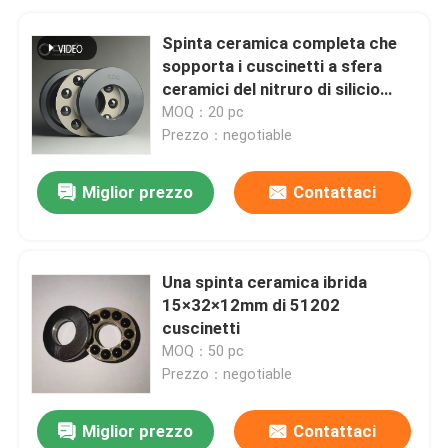
Spinta ceramica completa che
sopporta i cuscinetti a sfera
ceramici del nitruro di silicio
Si3n4
MOQ：20 pc
Prezzo：negotiable
Miglior prezzo
Contattaci
Una spinta ceramica ibrida
15×32×12mm di 51202
cuscinetti
MOQ：50 pc
Prezzo：negotiable
Miglior prezzo
Contattaci