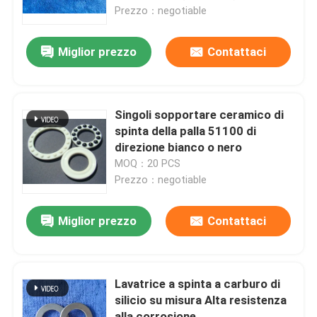
Prezzo：negotiable
Chi siamo
Miglior prezzo
Contattaci
Giro della fabbrica
Singoli sopportare ceramico di
Controllo di qualità
spinta della palla 51100 di
direzione bianco o nero
MOQ：20 PCS
Contattaci
Prezzo：negotiable
Richieda una citazione
Miglior prezzo
Contattaci
Cuscinetti a sfera ceramici
Lavatrice a spinta a carburo di
silicio su misura Alta resistenza
608 cuscinetti ceramici
alla corrosione