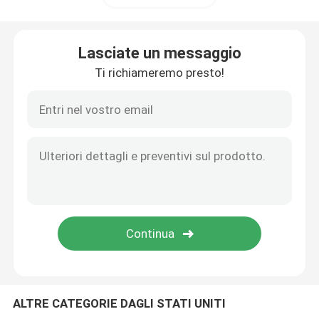
Palla del carburo di silicio
Lasciate un messaggio
Ti richiameremo presto!
Palla ceramica di biossido di zirconio
Cuscinetti a sfera del carburo di silicio
Cuscinetto a sfera del nitruro di silicio
Cuscinetto ceramico di biossido di zirconio
Sigillamento meccanico
ALTRE CATEGORIE DAGLI STATI UNITI