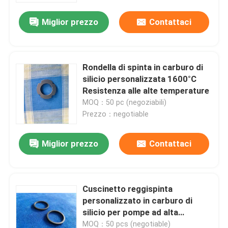
Miglior prezzo
Contattaci
Rondella di spinta in carburo di
silicio personalizzata 1600°C
Resistenza alle alte temperature
MOQ：50 pc (negoziabili)
Prezzo：negotiable
Miglior prezzo
Contattaci
Casa
Cuscinetto reggispinta
Prodotti
personalizzato in carburo di
silicio per pompe ad alta
temperatura
Manifestazione di VR
MOQ：50 pcs (negotiable)