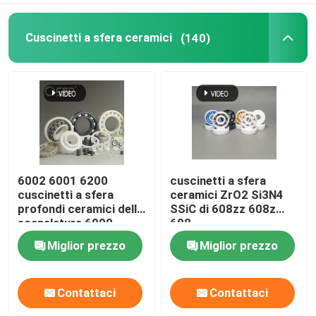
Cuscinetti a sfera ceramici
(140)
6002 6001 6200
cuscinetti a sfera
cuscinetti a sfera
ceramici ZrO2 Si3N4
profondi ceramici della
SSiC di 608zz 608z
scanalatura 6000
608
Si3N4 SSiC ZrO2
Miglior prezzo
Miglior prezzo
Contattaci
Contattaci