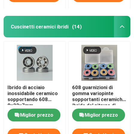
Cuscinetti ceramici ibridi
(14)
Ibrido di acciaio
608 guarnizioni di
inossidabile ceramico
gomma variopinte
sopportando 608
sopportanti ceramiche
8×22×7mm
ibride del nitruro di
silicio Si3N4
Miglior prezzo
Miglior prezzo