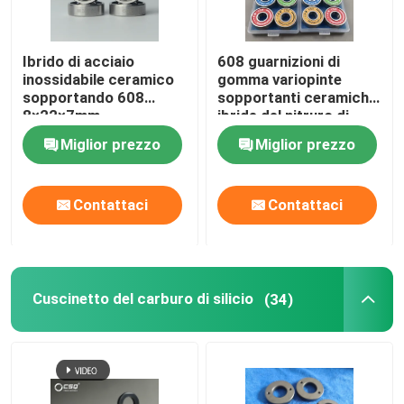
Ibrido di acciaio
608 guarnizioni di
inossidabile ceramico
gomma variopinte
sopportando 608
sopportanti ceramiche
8×22×7mm
ibride del nitruro di
silicio Si3N4
Miglior prezzo
Miglior prezzo
Contattaci
Contattaci
Cuscinetto del carburo di silicio
(34)