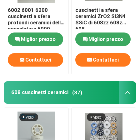
6002 6001 6200
cuscinetti a sfera
Palla del carburo di silicio
cuscinetti a sfera
ceramici ZrO2 Si3N4
profondi ceramici della
SSiC di 608zz 608z
scanalatura 6000
608
Palla ceramica di biossido di zirconio
Si3N4 SSiC ZrO2
Miglior prezzo
Miglior prezzo
Cuscinetti a sfera del carburo di silicio
Contattaci
Contattaci
Cuscinetto a sfera del nitruro di silicio
608 cuscinetti ceramici
(37)
Cuscinetto ceramico di biossido di zirconio
Sigillamento meccanico