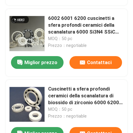
6002 6001 6200 cuscinetti a
sfera profondi ceramici della
scanalatura 6000 Si3N4 SSiC
ZrO2
MOQ：50 pc
Prezzo：negotiable
Miglior prezzo
Contattaci
Cuscinetti a sfera profondi
Casa
ceramici della scanalatura di
biossido di zirconio 6000 6200
6303 6302 6301
MOQ：50 pc
Prodotti
Prezzo：negotiable
Manifestazione di VR