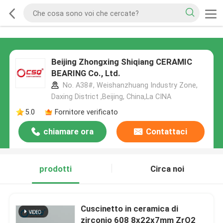
Beijing Zhongxing Shiqiang CERAMIC
BEARING Co., Ltd.
No. A38#, Weishanzhuang Industry Zone,
Daxing District ,Beijing, China,La CINA
5.0
Fornitore verificato
chiamare ora
Contattaci
prodotti
Circa noi
Cuscinetto in ceramica di
zirconio 608 8x22x7mm ZrO2