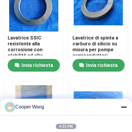
Chi siamo
Giro della fabbrica
Lavatrice SSIC
Lavatrice di spinta a
resistente alla
carburo di silicio su
corrosione con
misura per pompe
Controllo di qualità
stabilità ad alta
semiconduttori
temperatura e basso
Invia richiesta
Invia richiesta
attrito per
Contattaci
applicazioni industriali
Richieda una citazione
Cooper Wang
Cuscinetti a sfera ceramici
4:31 PM
608 cuscinetti ceramici