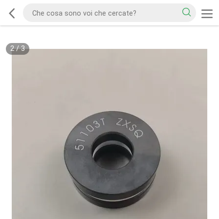
2
/
3