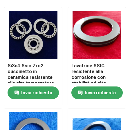
Si3n4 Ssic Zro2
Lavatrice SSIC
cuscinetto in
resistente alla
ceramica resistente
corrosione con
alle alte temperature
stabilità ad alta
per l'industria
temperatura e basso
Casa
Invia richiesta
Invia richiesta
attrito per
applicazioni industriali
Prodotti
Manifestazione di VR