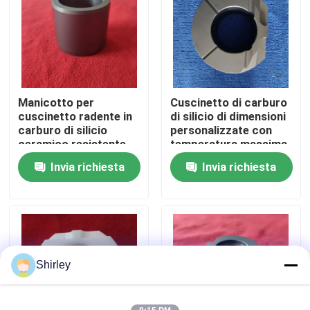
Chi siamo
Giro della fabbrica
Manicotto per
Cuscinetto di carburo
cuscinetto radente in
di silicio di dimensioni
Controllo di qualità
carburo di silicio
personalizzate con
ceramico resistente
temperatura massima
alla corrosione con
di 1650 °C e
Invia richiesta
Invia richiesta
Contattaci
temperatura massima
resistenza alla
di 1650°C e dimensioni
corrosione per
personalizzate
ambienti difficili
Richieda una citazione
Cuscinetti a sfera ceramici
Shirley
608 cuscinetti ceramici