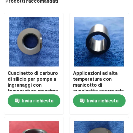
Prodotti raccomandati
Cuscinetto di carburo
Applicazioni ad alta
di silicio per pompe a
temperatura con
ingranaggi con
manicotto di
temperatura massima
cuscinetto scorrevole
Casa
di 1650 °C e
personalizzato
Invia richiesta
Invia richiesta
resistenza alla
corrosione
Prodotti
Manifestazione di VR