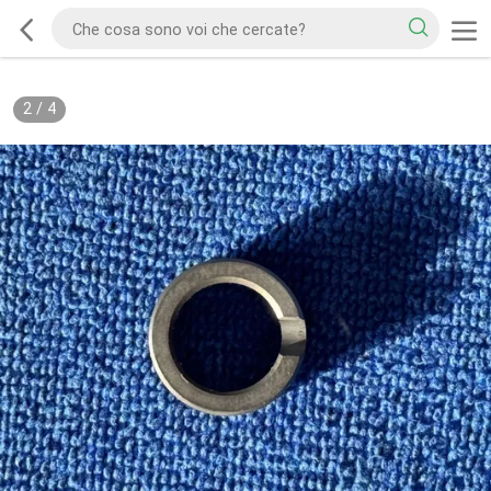
2
/
4