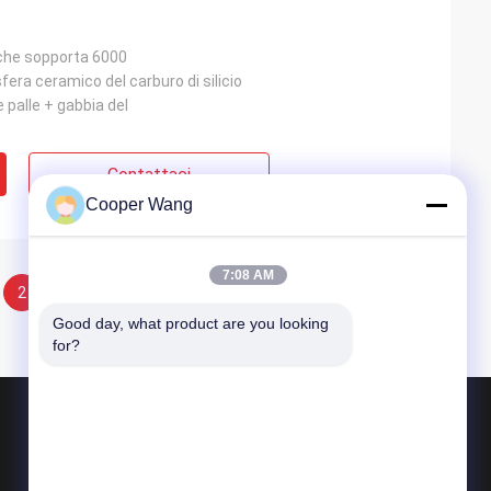
 che sopporta 6000
fera ceramico del carburo di silicio
e palle + gabbia del
Contattaci
Cooper Wang
7:08 AM
2
Good day, what product are you looking 
for?
Prodotti
Cuscinetti a sfera ceramici