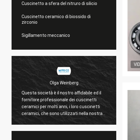
Cuscinetto a sfera del nitruro di silicio
Cuscinetto ceramico di biossido di
zirconio
Sigillamento meccanico
VI
Olga Weinberg
Questa società è il nostro affidabile ed il
I loro 
fornitore professionale dei cuscinetti
precisi
ceramici per molti anni, i loro cuscinetti
econom
ceramici, che sono utilizzati nella nostra
cooper
pompa è buono nella qualità.