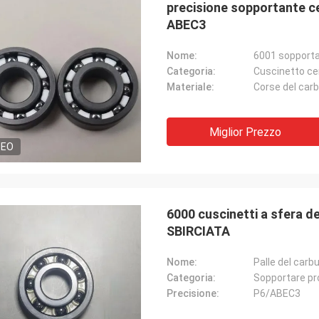
precisione sopportante c
ABEC3
Nome:
6001 sopporta
Categoria:
Cuscinetto cer
Materiale:
Corse del carbu
Miglior Prezzo
DEO
Roberta
cuscinetti ceramici sono di alta
6000 cuscinetti a sfera de
one, di buona qualità e di
SBIRCIATA
ico. Abbiamo per molti anni
azione.
Nome:
Palle del carb
Categoria:
Sopportare pro
Precisione:
P6/ABEC3