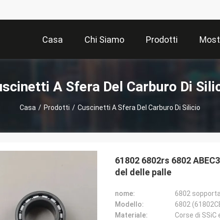
Casa
Chi Siamo
Prodotti
Most
scinetti A Sfera Del Carburo Di Sili
Casa
/
Prodotti
/
Cuscinetti A Sfera Del Carburo Di Silicio
61802 6802rs 6802 ABEC3 
del delle palle
nome:
6802 sopporta
Modello:
6802 (61802C
Materiale:
Corse di SSiC 