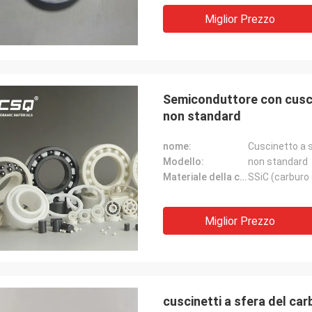
Miglior Prezzo
Semiconduttore con cuscin
non standard
nome:
Cuscinetto a s
Modello:
non standard
Materiale della corsa:
SSiC (carburo d
Miglior Prezzo
cuscinetti a sfera del car