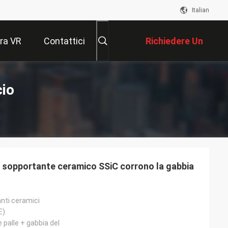
Italian
ra VR
Contattici
Richiedere Un
Preventivo
cio
sopportante ceramico SSiC corrono la gabbia
nti ceramici
E)
e palle + gabbia del