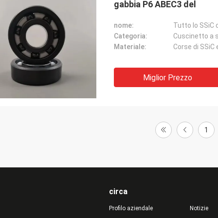
gabbia P6 ABEC3 del
nome:
Tutto lo SSiC
Categoria:
Cuscinetto a s
Materiale:
Corse di SSiC 
Miglior Prezzo
1
circa
Profilo aziendale
Notizie