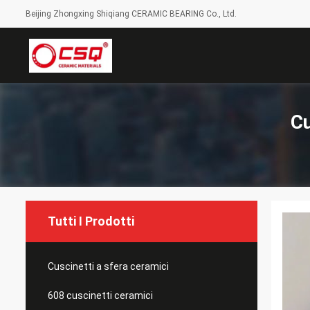
Beijing Zhongxing Shiqiang CERAMIC BEARING Co., Ltd.
Cu
Tutti I Prodotti
Cuscinetti a sfera ceramici
608 cuscinetti ceramici