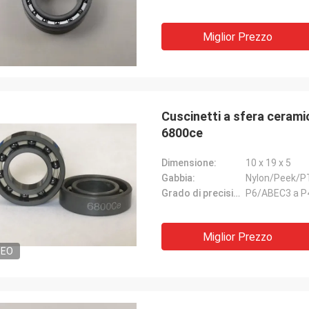
Miglior Prezzo
Cuscinetti a sfera ceramici
6800ce
Dimensione:
10 x 19 x 5
Gabbia:
Nylon/Peek/P
Grado di precisione:
P6/ABEC3 a 
Miglior Prezzo
DEO