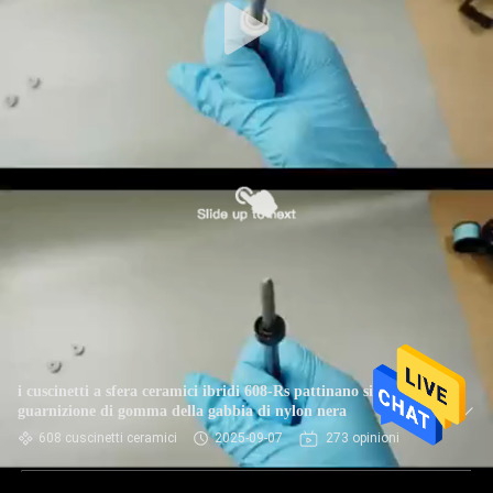
i cuscinetti a sfera ceramici ibridi 608-Rs pattinano singola
guarnizione di gomma della gabbia di nylon nera
608 cuscinetti ceramici
2025-09-07
273 opinioni