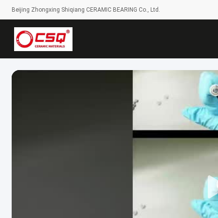
Beijing Zhongxing Shiqiang CERAMIC BEARING Co., Ltd.