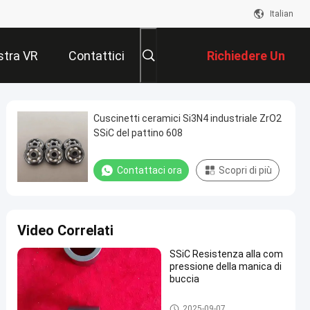
Italian
tra VR
Contattici
Richiedere Un
Preventivo
Cuscinetti ceramici Si3N4 industriale ZrO2
SSiC del pattino 608
Contattaci ora
Scopri di più
Video Correlati
SSiC Resistenza alla com
pressione della manica di
buccia
Cuscinetto del carburo di silici
2025-09-07