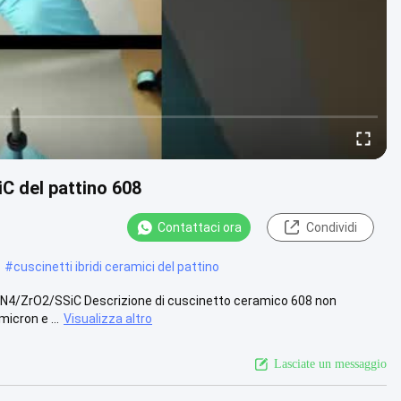
iC del pattino 608
Contattaci ora
Condividi
#
cuscinetti ibridi ceramici del pattino
i3N4/ZrO2/SSiC Descrizione di cuscinetto ceramico 608 non
icron e ...
Visualizza altro
Lasciate un messaggio