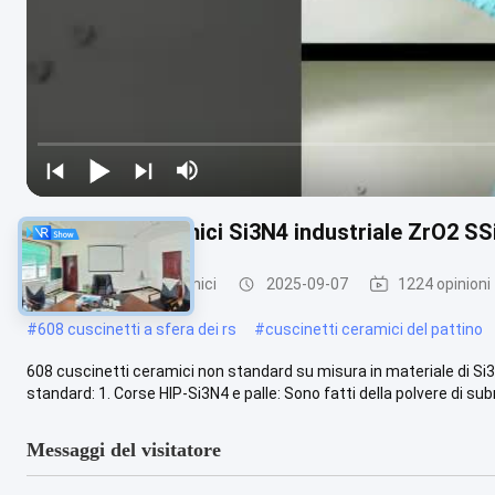
Cuscinetti ceramici Si3N4 industriale ZrO2 SS
608 cuscinetti ceramici
2025-09-07
1224 opinioni
#
608 cuscinetti a sfera dei rs
#
cuscinetti ceramici del pattino
608 cuscinetti ceramici non standard su misura in materiale di S
standard: 1. Corse HIP-Si3N4 e palle: Sono fatti della polvere di subm
Messaggi del visitatore