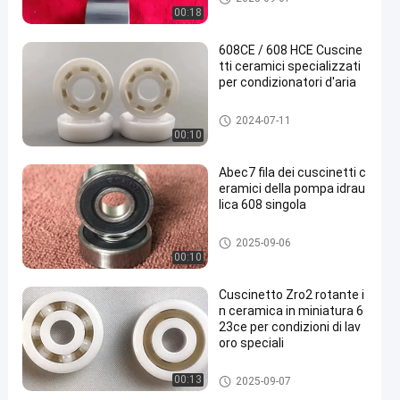
o
00:18
608CE / 608 HCE Cuscine
tti ceramici specializzati
per condizionatori d'aria
Cuscinetti a sfera ceramici
2024-07-11
00:10
Abec7 fila dei cuscinetti c
eramici della pompa idrau
lica 608 singola
608 cuscinetti ceramici
2025-09-06
00:10
Cuscinetto Zro2 rotante i
n ceramica in miniatura 6
23ce per condizioni di lav
oro speciali
Cuscinetti a sfera ceramici
00:13
2025-09-07